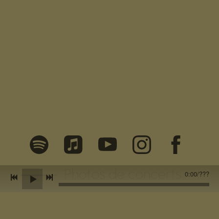
Photos de concerts
0:00
/
???